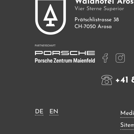
Waldhotel Aro
Vier Sterne Superior
Prätschlistrasse 38
CH-7050 Arosa
+41 
DE
EN
Medi
Site