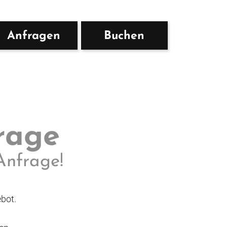
Anfragen
Buchen
rage
Anfrage!
bot.