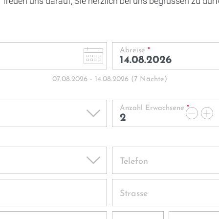
 freuen uns darauf, Sie herzlich bei uns begrüssen zu dür
Abreise
*
07.08.2026
-
14.08.2026
(
7
Nächte
)
Anzahl Erwachsene
*
Telefon
Strasse