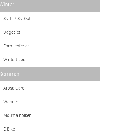
Winter
Ski-In / Ski-Out
Skigebiet
Familienferien
Wintertipps
Sommer
Arosa Card
Wandern
Mountainbiken
E-Bike