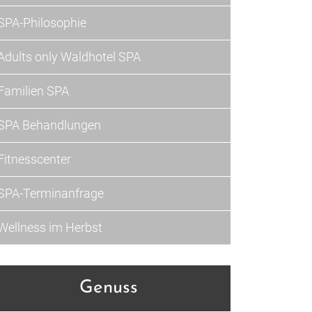
SPA-Philosophie
Adults only Waldhotel SPA
Familien SPA
SPA Behandlungen
Fitnesscenter
SPA-Terminanfrage
Wellness im Herbst
Genuss