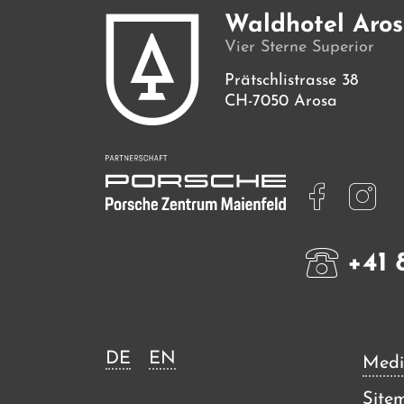
Waldhotel Aro
Vier Sterne Superior
Prätschlistrasse 38
CH-7050 Arosa
+41 
DE
EN
Medi
Site