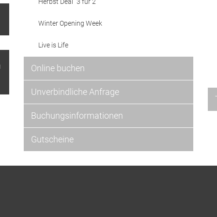
Herbst Deal "3 für 2"
Winter Opening Week
Live is Life
n
Online buchen
Unverbindliche Anfrage
Buchungsinformationen
Gutscheine