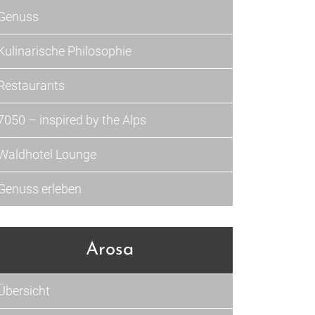
Genuss
Kulinarische Philosophie
Restaurants
7050 – inspired by the Alps
Waldhotel Lounge
Genuss erleben
Arosa
Übersicht