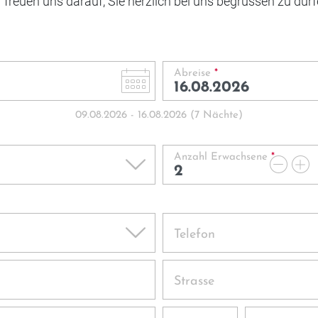
 freuen uns darauf, Sie herzlich bei uns begrüssen zu dür
Abreise
*
09.08.2026
-
16.08.2026
(
7
Nächte
)
Anzahl Erwachsene
*
Telefon
Strasse