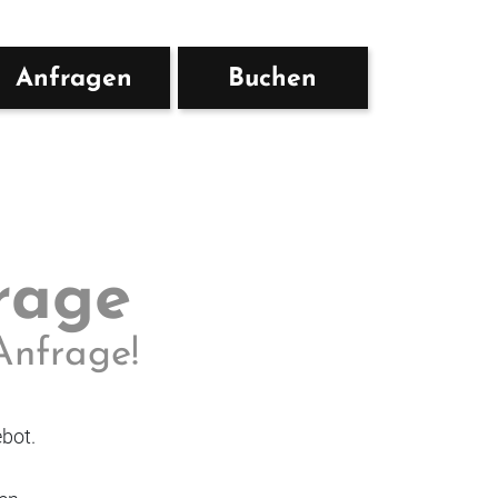
Anfragen
Buchen
rage
Anfrage!
bot.