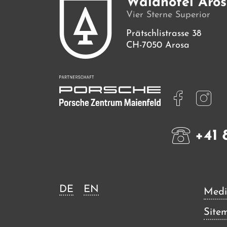
Waldhotel Aro
Vier Sterne Superior
Prätschlistrasse 38
CH-7050 Arosa
+41 
DE
EN
Medi
Site