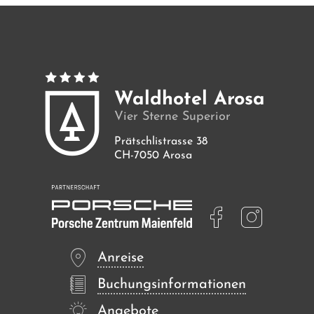
Zimmer
Angebote
Waldhotel Arosa
Bilder
Vier Sterne Superior
Prätschlistrasse 38
CH-7050 Arosa
Anreise
Buchungsinformationen
Angebote