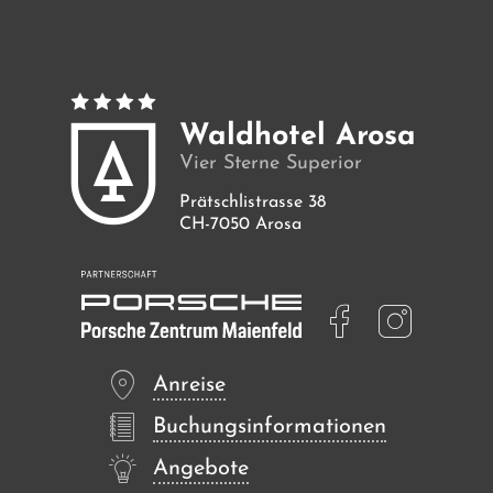
Zimmer
Angebote
Waldhotel Arosa
Vier Sterne Superior
Bilder
Prätschlistrasse 38
CH-7050 Arosa
Anreise
Buchungsinformationen
Angebote