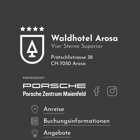
Zimmer
Angebote
Waldhotel Arosa
Vier Sterne Superior
Bilder
Prätschlistrasse 38
CH-7050 Arosa
Anreise
Buchungsinformationen
Angebote